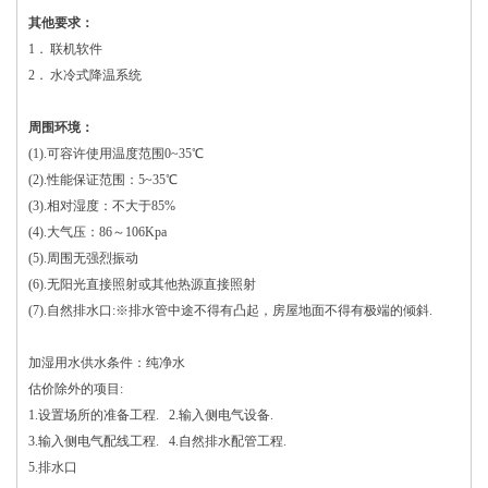
其他要求
：
1． 联机软件
2． 水冷式降温系统
周围环境：
(1).可容许使用温度范围0~35℃
(2).性能保证范围：5~35℃
(3).相对湿度：不大于85%
(4).大气压：86～106Kpa
(5).周围无强烈振动
(6).无阳光直接照射或其他热源直接照射
(7).自然排水口:※排水管中途不得有凸起，房屋地面不得有极端的倾斜.
加湿用水供水条件：纯净水
估价除外的项目:
1.设置场所的准备工程. 2.输入侧电气设备.
3.输入侧电气配线工程. 4.自然排水配管工程.
5.排水口