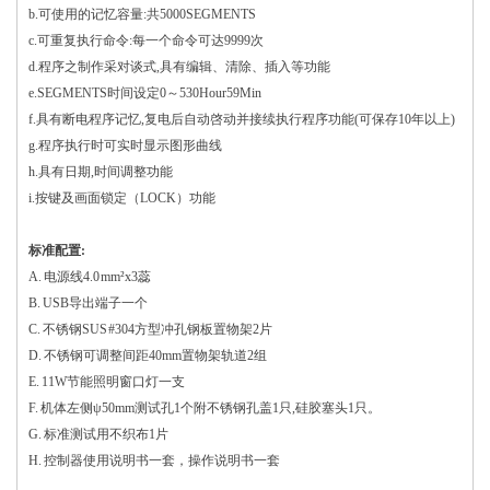
b.可使用的记忆容量:共5000SEGMENTS
c.可重复执行命令:每一个命令可达9999次
d.程序之制作采对谈式,具有编辑、清除、插入等功能
e.SEGMENTS时间设定0～530Hour59Min
f.具有断电程序记忆,复电后自动啓动并接续执行程序功能(可保存10年以上)
g.程序执行时可实时显示图形曲线
h.具有日期,时间调整功能
i.按键及画面锁定（LOCK）功能
标准配置:
A. 电源线4.0 mm²x3蕊
B. USB导出端子一个
C. 不锈钢SUS #304方型冲孔钢板置物架2片
D. 不锈钢可调整间距40mm置物架轨道2组
E. 11W节能照明窗口灯一支
F. 机体左侧ψ50mm测试孔1个附不锈钢孔盖1只,硅胶塞头1只。
G. 标准测试用不织布1片
H. 控制器使用说明书一套，操作说明书一套