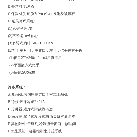
B.外箱材质:烤漆
C.保温材质:硬质Polyurethane发泡及玻璃棉
D.送风循环系统:
(1) 90W马达1支
(2)不锈钢加长轴心
(3)多翼式扇叶(SIRCCO FAN)
E.箱门: 单片门，单窗口，左开，把手在右手边
(1)窗口270x360x40mm 3层真空层
(2)平面嵌入式把手
(3)后钮:SUS #304
冷冻系统：
A.压缩机:法国原装进口全密式压缩机
B.冷媒:环保冷媒R404A
C.冷凝器:鳍片式附散热马达
D.蒸发器:鳍片式多段式自动负载容量调整
E.其他附件: 干燥剂,冷媒流量窗口，修理阀
F.膨胀系统：容量控制之冷冻系统