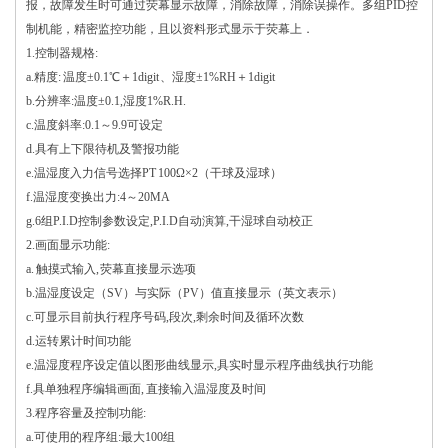
报，故障发生时可通过荧幕显示故障，消除故障，消除误操作。多组PID控
制机能，精密监控功能，且以资料形式显示于荧幕上．
1.控制器规格:
a.精度: 温度±0.1℃＋1digit 、湿度±1%RH＋1digit
b.分辨率:温度±0.1,湿度1%R.H.
c.温度斜率:0.1～9.9可设定
d.具有上下限待机及警报功能
e.温湿度入力信号选择PT 100Ω×2（干球及湿球）
f.温湿度变换出力:4～20MA
g.6组P.I.D控制参数设定,P.I.D自动演算,干湿球自动校正
2.画面显示功能:
a. 触摸式输入, 荧幕直接显示选项
b.温湿度设定（SV）与实际（PV）值直接显示（英文表示）
c.可显示目前执行程序号码,段次,剩余时间及循环次数
d.运转累计时间功能
e.温湿度程序设定值以图形曲线显示,具实时显示程序曲线执行功能
f.具单独程序编辑画面, 直接输入温湿度及时间
3.程序容量及控制功能:
a.可使用的程序组:最大100组